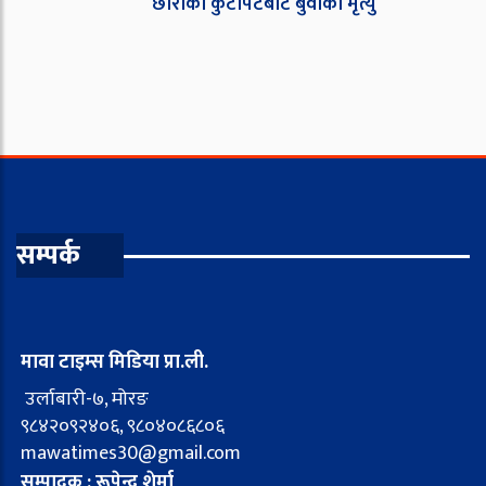
छोराको कुटपिटबाट बुवाको मृत्यु
सम्पर्क
मावा टाइम्स मिडिया प्रा.ली.
उर्लाबारी-७, मोरङ
९८४२०९२४०६, ९८०४०८६८०६
mawatimes30@gmail.com
सम्पादक : रूपेन्द्र शेर्मा