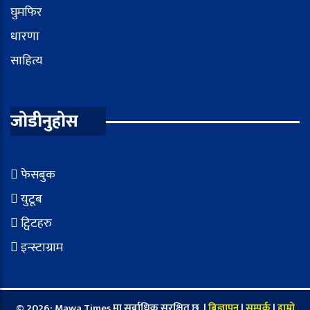
घुमफिर
धारणा
साहित्य
जोडीनुहोस
फेसबुक
युटूब
ट्विटहरु
इन्स्टाग्राम
© 2026: Mawa Times मा सर्बाधिक सुरक्षित छ. |
बिज्ञापन
|
सम्पर्क
|
हाम्रो