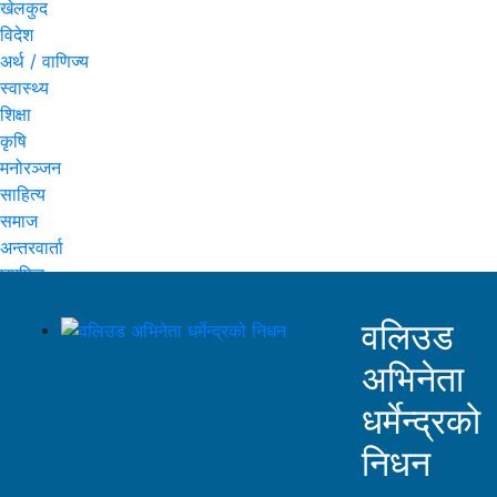
खेलकुद
विदेश
अर्थ / वाणिज्य
स्वास्थ्य
शिक्षा
कृषि
मनोरञ्जन
साहित्य
समाज
अन्तरवार्ता
घुमफिर
वलिउड
अभिनेता
धर्मेन्द्रको
निधन