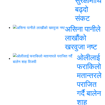
सुरक्षामाथि
बढ्दो
संकट
असिना पानीले
लाखौंको
खरवुजा नष्ट
ओ‌लीलाई
फराकिलो
मतान्तरले
पराजित
गर्दै बालेन
शाह