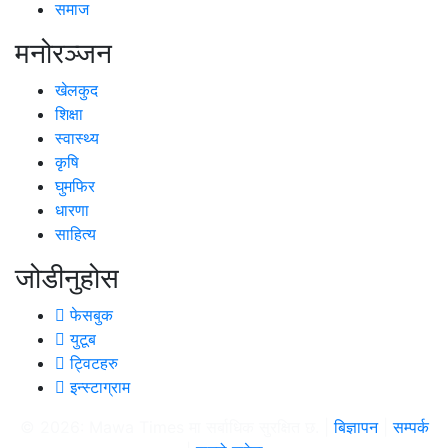
समाज
मनोरञ्जन
खेलकुद
शिक्षा
स्वास्थ्य
कृषि
घुमफिर
धारणा
साहित्य
जोडीनुहोस
फेसबुक
युटूब
ट्विटहरु
इन्स्टाग्राम
© 2026: Mawa Times मा सर्बाधिक सुरक्षित छ. |
बिज्ञापन
|
सम्पर्क