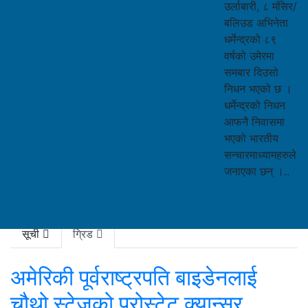
उर्लाबारी, ८ मंसिर/
बलिउड अभिनेता
धर्मेन्द्रको ८९
वर्षको उमेरमा
समबार दिउसो
निधन भएको छ ।
धर्मेन्द्रको निधन
आफनै निवासमा
भएको भारतीय
सन्चारमाध्यामहरुले
जनाएका छन् ।..
विदेश
सूची
ग्रिड
अमेरिकी पूर्वराष्ट्रपति बाइडेनलाई
चौथो स्टेजको प्रोस्टेट क्यान्सर