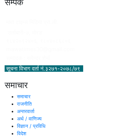
सम्पर्क
मावा टाइम्स मिडिया प्रा.ली.
उर्लाबारी-७, मोरङ
९८४२०९२४०६, ९८०४०८६८०६
mawatimes30@gmail.com
सम्पादक : रूपेन्द्र शेर्मा
सूचना विभाग दर्ता नं.३२७१-२०७८/७९
समाचार
समाचार
राजनीति
अन्तरवार्ता
अर्थ / वाणिज्य
विज्ञान / प्रविधि
विदेश