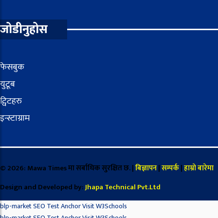
जोडीनुहोस
फेसबुक
युटूब
ट्विटहरु
इन्स्टाग्राम
© 2026: Mawa Times मा सर्बाधिक सुरक्षित छ. |
बिज्ञापन
|
सम्पर्क
|
हाम्रो बारेमा
Design and Developed by:
Jhapa Technical Pvt.Ltd
blp-market
SEO Test Anchor
Visit W3Schools
blp-market
SEO Test Anchor
Visit W3Schools