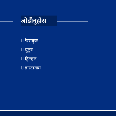
जोडीनुहोस
फेसबुक
युटूब
ट्विटहरु
इन्स्टाग्राम