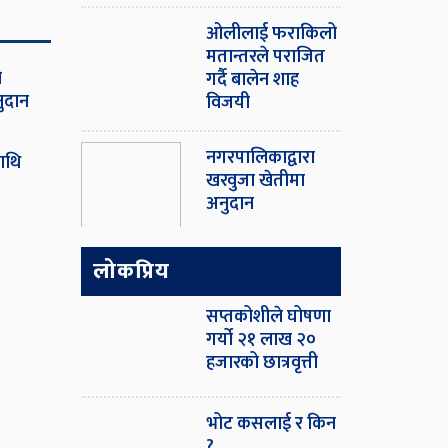
ओ‌लीलाई फराकिलो
मतान्तरले पराजित
ो
गर्दै बालेन शाह
नुदान
विजयी
नगरपालिकाद्वारा
ाथि
खरवुजा खेतीमा
अनुदान
लोकप्रिय
सप्तकोशीले घोषणा
गर्यो २१ लाख २०
हजारको छात्रवृत्ती
भोट कसलाई र किन
?