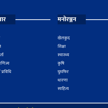
ार
मनोरञ्जन
र
खेलकुद
ि
शिक्षा
्ता
स्वास्थ्य
वाणिज्य
कृषि
/ प्रविधि
घुमफिर
धारणा
साहित्य