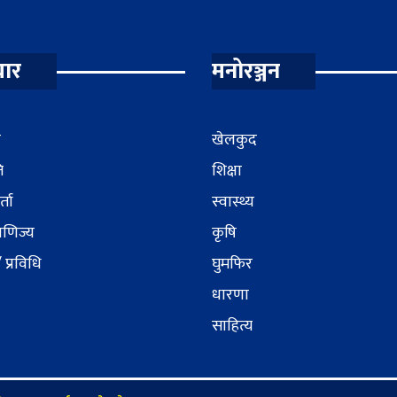
ार
मनोरञ्जन
र
खेलकुद
ि
शिक्षा
्ता
स्वास्थ्य
वाणिज्य
कृषि
/ प्रविधि
घुमफिर
धारणा
साहित्य