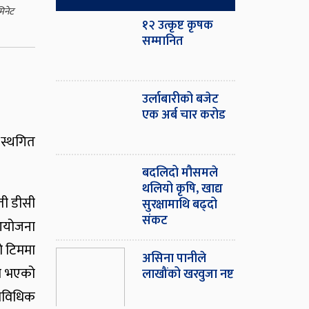
मिनेट
१२ उत्कृष्ट कृषक
सम्मानित
उर्लाबारीको बजेट
एक अर्ब चार करोड
 स्थगित
बदलिदो मौसमले
थलियो कृषि, खाद्य
वती डीसी
सुरक्षामाथि बढ्दो
संकट
 आयोजना
ो टिममा
असिना पानीले
ो भएको
लाखौंको खरवुजा नष्ट
राविधिक