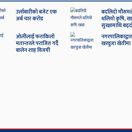
उर्लाबारीको बजेट एक
बदलिदो मौसमल
अर्ब चार करोड
थलियो कृषि, खाद
सुरक्षामाथि बढ्
ओ‌लीलाई फराकिलो
नगरपालिकाद्वार
मतान्तरले पराजित गर्दै
खरवुजा खेतीमा
बालेन शाह विजयी