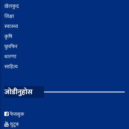
खेलकुद
शिक्षा
स्वास्थ्य
कृषि
घुमफिर
धारणा
साहित्य
जोडीनुहोस
फेसबुक
युटूब