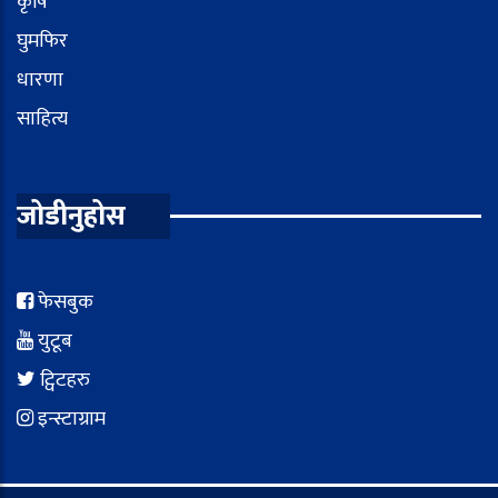
कृषि
घुमफिर
धारणा
साहित्य
जोडीनुहोस
फेसबुक
युटूब
ट्विटहरु
इन्स्टाग्राम